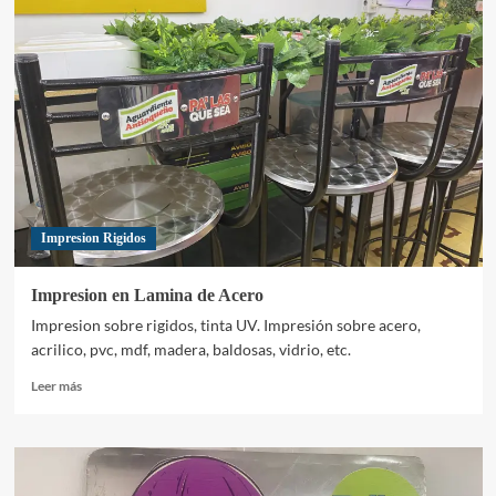
sobre
vasos
de
plastico
Impresion Rigidos
Impresion en Lamina de Acero
Impresion sobre rigidos, tinta UV. Impresión sobre acero,
acrilico, pvc, mdf, madera, baldosas, vidrio, etc.
Leer
Leer más
más
sobre
Impresion
en
Lamina