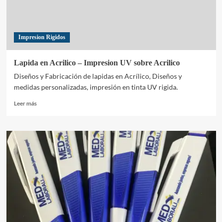
Impresion Rigidos
Lapida en Acrilico – Impresion UV sobre Acrilico
Diseños y Fabricación de lapidas en Acrílico, Diseños y
medidas personalizadas, impresión en tinta UV rigida.
Leer
Leer más
más
sobre
Lapida
en
Acrilico
–
Impresion
UV
sobre
Acrilico