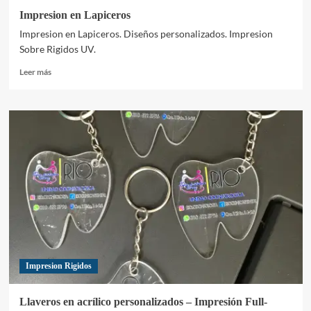
Impresion en Lapiceros
Impresion en Lapiceros. Diseños personalizados. Impresion
Sobre Rigidos UV.
Leer
Leer más
más
sobre
Impresion
en
Lapiceros
Impresion Rigidos
Llaveros en acrílico personalizados – Impresión Full-