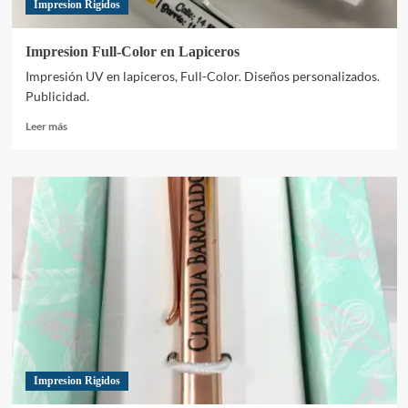
Impresion Rigidos
Impresion Full-Color en Lapiceros
Impresión UV en lapiceros, Full-Color. Diseños personalizados.
Publicidad.
Leer
Leer más
más
sobre
Impresion
Full-
Color
en
Lapiceros
Impresion Rigidos