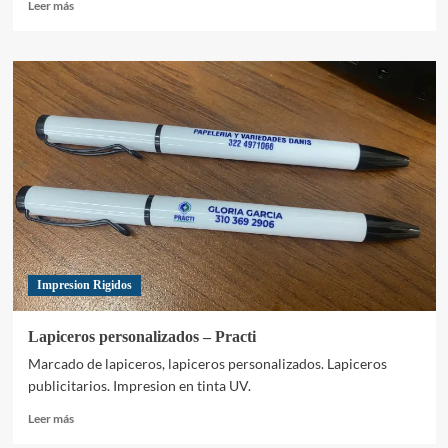
Leer
Leer más
más
sobre
Personaliza
tu
boligrafo
Impresion Rigidos
Lapiceros personalizados – Practi
Marcado de lapiceros, lapiceros personalizados. Lapiceros
publicitarios. Impresion en tinta UV.
Leer
Leer más
más