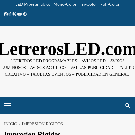
Saltar
LED Programables
Mono-Color
Tri-Color
Full-Color
al
Instagram
facebook
twitter
youtube
pinterest
contenido
LetrerosLED.co
LETREROS LED PROGRAMABLES – AVISOS LED – AVISOS
LUMINOSOS – AVISOS ACRILICO – VALLAS PUBLICIDAD – TALLER
CREATIVO – TARJETAS EVENTOS – PUBLICIDAD EN GENERAL.
Menú
principal
INICIO
IMPRESION RIGIDOS
Impresion Rigidos