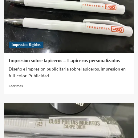
–
Impresion
UV
Impresion Rigidos
Impresion sobre lapiceros – Lapiceros personalizados
Diseño e impresion publicitaria sobre lapiceros, impresion en
full-color. Publicidad.
Leer
Leer más
más
sobre
Impresion
sobre
lapiceros
–
Lapiceros
personalizados