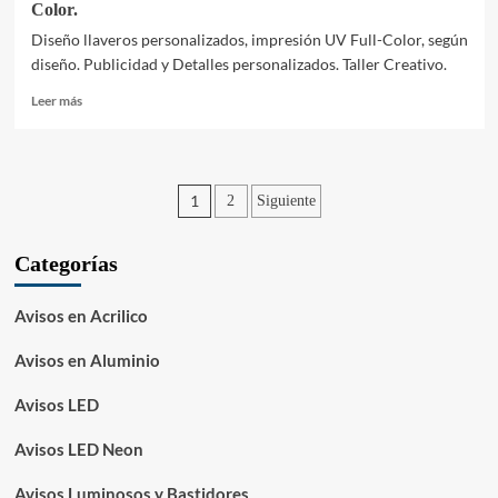
Color.
Diseño llaveros personalizados, impresión UV Full-Color, según
diseño. Publicidad y Detalles personalizados. Taller Creativo.
Leer
Leer más
más
sobre
Llaveros
en
Paginación
1
2
Siguiente
acrílico
personalizados
de
–
Categorías
entradas
Impresión
Full-
Color.
Avisos en Acrilico
Avisos en Aluminio
Avisos LED
Avisos LED Neon
Avisos Luminosos y Bastidores