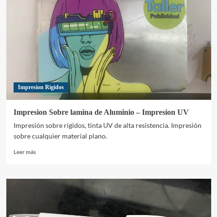
de
Acero
Impresion Rigidos
Impresion Sobre lamina de Aluminio – Impresion UV
Impresión sobre rígidos, tinta UV de alta resistencia. Impresión
sobre cualquier material plano.
Leer
Leer más
más
sobre
Impresion
Sobre
lamina
de
Aluminio