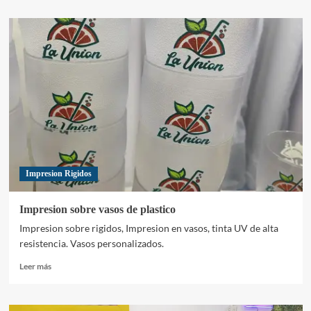
sobre
Lapiceros
personalizados
–
Practi
Impresion Rigidos
Impresion sobre vasos de plastico
Impresion sobre rigidos, Impresion en vasos, tinta UV de alta
resistencia. Vasos personalizados.
Leer
Leer más
más
sobre
Impresion