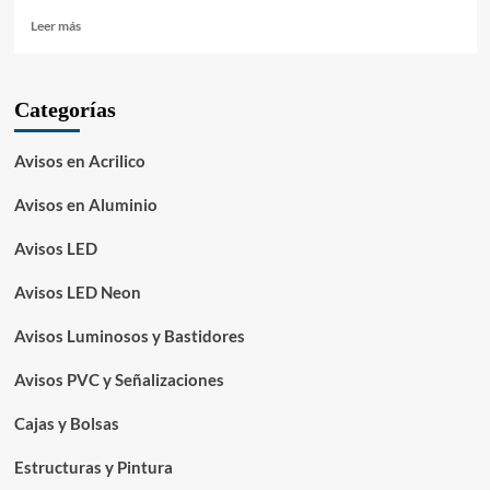
Leer
Leer más
más
sobre
LED
Categorías
Pixel
RGB
Inteligente
Avisos en Acrilico
–
Aviso
Avisos en Aluminio
Acrilico
Volumetrico
Avisos LED
–
Casino
Avisos LED Neon
La
Florida
Avisos Luminosos y Bastidores
Avisos PVC y Señalizaciones
Cajas y Bolsas
Estructuras y Pintura