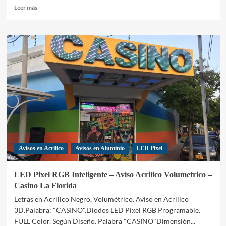
Leer
Leer más
más
sobre
Aviso
en
Aluminio
y
LED
Pixel
inteligente
–
Quile.
Avisos en Acrilico
Avisos en Aluminio
LED Pixel
LED Pixel RGB Inteligente – Aviso Acrilico Volumetrico –
Casino La Florida
Letras en Acrilico Negro, Volumétrico. Aviso en Acrilico
3D.Palabra: "CASINO".Diodos LED Pixel RGB Programable.
FULL Color. Según Diseño. Palabra "CASINO"Dimensión...