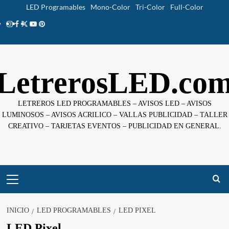
Saltar
LED Programables
Mono-Color
Tri-Color
Full-Color
al
Instagram
facebook
twitter
youtube
pinterest
contenido
LetrerosLED.co
LETREROS LED PROGRAMABLES – AVISOS LED – AVISOS
LUMINOSOS – AVISOS ACRILICO – VALLAS PUBLICIDAD – TALLER
CREATIVO – TARJETAS EVENTOS – PUBLICIDAD EN GENERAL.
Menú
principal
INICIO
LED PROGRAMABLES
LED PIXEL
LED Pixel