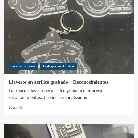
conmemorativos
–
reconocimientos
Grabado Laser
Trabajos en Acrilico
Llaveros en acrilico grabado – Reconocimientos
Fabrica de llaveros en acrilico grabado o impreso,
reconocimientos. diseños personalizados.
Leer
Leer más
más
sobre
Llaveros
en
acrilico