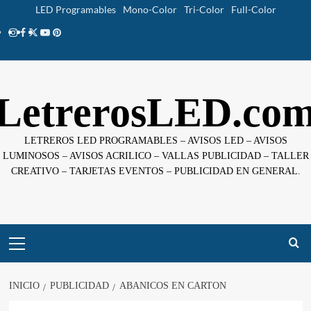
Saltar
LED Programables
Mono-Color
Tri-Color
Full-Color
al
Instagram
facebook
twitter
youtube
pinterest
contenido
LetrerosLED.co
LETREROS LED PROGRAMABLES – AVISOS LED – AVISOS
LUMINOSOS – AVISOS ACRILICO – VALLAS PUBLICIDAD – TALLER
CREATIVO – TARJETAS EVENTOS – PUBLICIDAD EN GENERAL.
Menú
principal
INICIO
PUBLICIDAD
ABANICOS EN CARTON