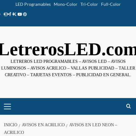
Saltar
LED Programables
Mono-Color
Tri-Color
Full-Color
al
Instagram
facebook
twitter
youtube
pinterest
contenido
LetrerosLED.co
LETREROS LED PROGRAMABLES – AVISOS LED – AVISOS
LUMINOSOS – AVISOS ACRILICO – VALLAS PUBLICIDAD – TALLER
CREATIVO – TARJETAS EVENTOS – PUBLICIDAD EN GENERAL.
Menú
principal
INICIO
AVISOS EN ACRILICO
AVISOS EN LED NEON –
ACRILICO