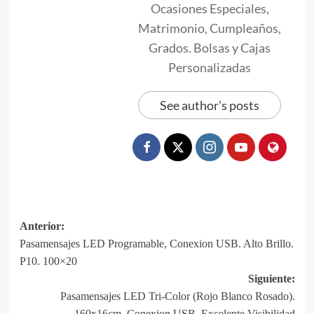
Ocasiones Especiales,
Matrimonio, Cumpleaños,
Grados. Bolsas y Cajas
Personalizadas
See author's posts
Navegación
Anterior:
Pasamensajes LED Programable, Conexion USB. Alto Brillo.
de
P10. 100×20
entradas
Siguiente:
Pasamensajes LED Tri-Color (Rojo Blanco Rosado).
160x16cm. Conexion USB. Excelente Visibilidad