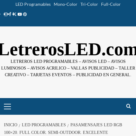
Saltar
LED Programables
Mono-Color
Tri-Color
Full-Color
al
Instagram
facebook
twitter
youtube
pinterest
contenido
LetrerosLED.co
LETREROS LED PROGRAMABLES – AVISOS LED – AVISOS
LUMINOSOS – AVISOS ACRILICO – VALLAS PUBLICIDAD – TALLER
CREATIVO – TARJETAS EVENTOS – PUBLICIDAD EN GENERAL.
Menú
principal
INICIO
LED PROGRAMABLES
PASAMENSAJES LED RGB
100×20. FULL COLOR. SEMI-OUTDOOR. EXCELENTE