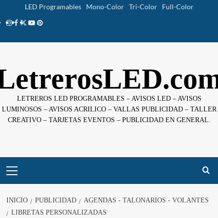
Saltar
LED Programables
Mono-Color
Tri-Color
Full-Color
al
Instagram
facebook
twitter
youtube
pinterest
contenido
LetrerosLED.co
LETREROS LED PROGRAMABLES – AVISOS LED – AVISOS
LUMINOSOS – AVISOS ACRILICO – VALLAS PUBLICIDAD – TALLER
CREATIVO – TARJETAS EVENTOS – PUBLICIDAD EN GENERAL.
Menú
principal
INICIO
PUBLICIDAD
AGENDAS - TALONARIOS - VOLANTES
LIBRETAS PERSONALIZADAS