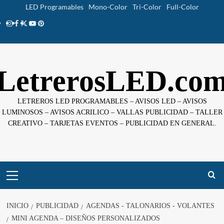
Saltar
LED Programables
Mono-Color
Tri-Color
Full-Color
al
Instagram
facebook
twitter
youtube
pinterest
contenido
LetrerosLED.co
LETREROS LED PROGRAMABLES – AVISOS LED – AVISOS
LUMINOSOS – AVISOS ACRILICO – VALLAS PUBLICIDAD – TALLER
CREATIVO – TARJETAS EVENTOS – PUBLICIDAD EN GENERAL.
Menú
principal
INICIO
PUBLICIDAD
AGENDAS - TALONARIOS - VOLANTES
MINI AGENDA – DISEÑOS PERSONALIZADOS